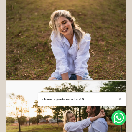
chama a gente no whats! ♥
✕