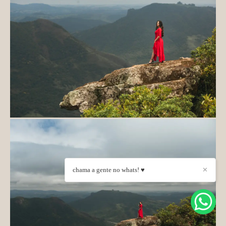
chama a gente no whats! ♥
✕