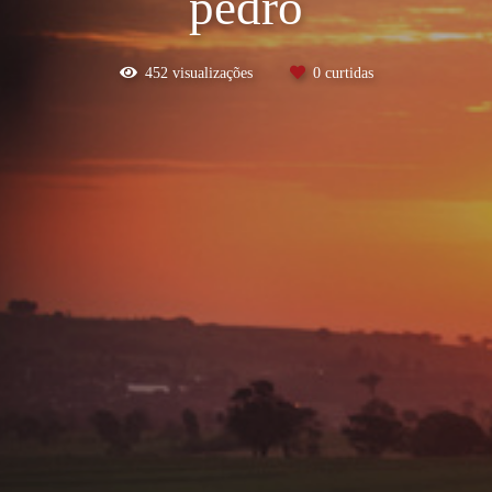
pedro
452
visualizações
0
curtidas