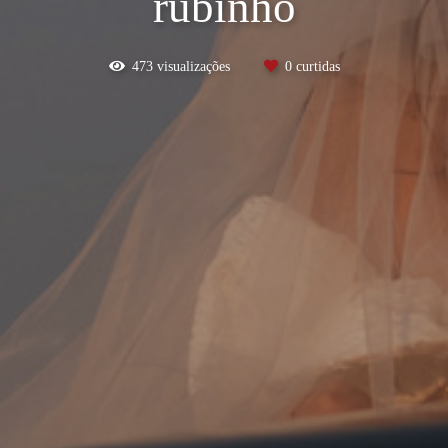
rubinho
473
visualizações
0
curtidas