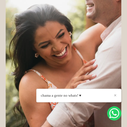
chama a gente no whats! ♥
✕