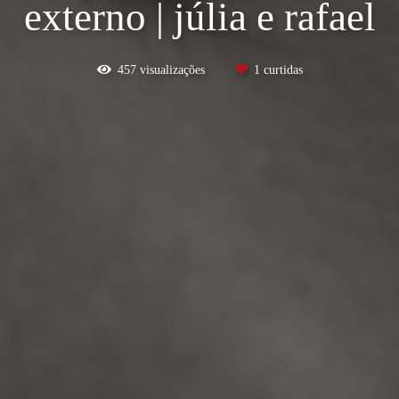
externo | júlia e rafael
457
visualizações
1
curtidas