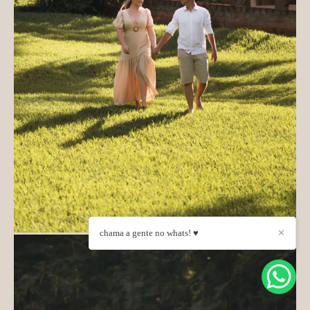
chama a gente no whats! ♥
✕