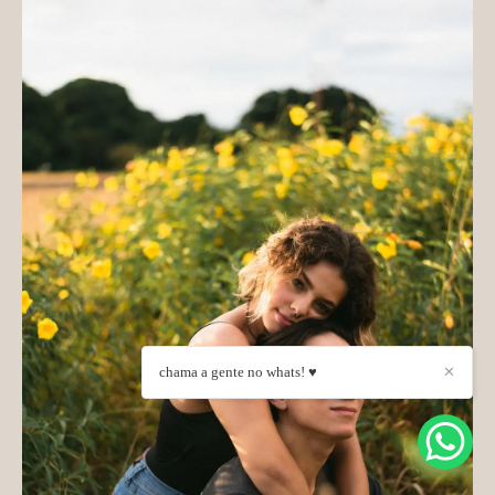
chama a gente no whats! ♥
✕