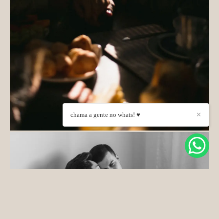
chama a gente no whats! ♥
✕