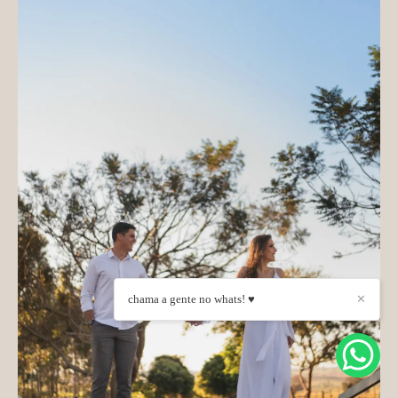
chama a gente no whats! ♥
✕