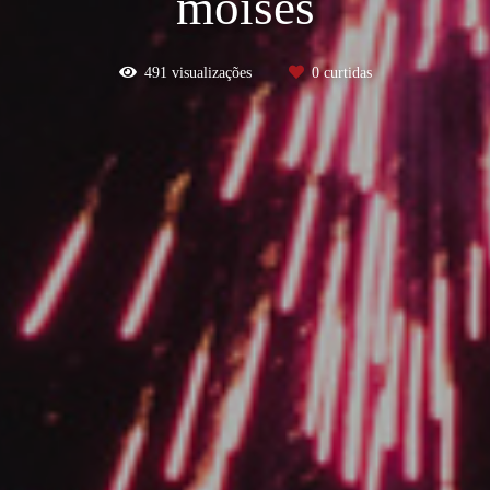
moisés
491
visualizações
0
curtidas