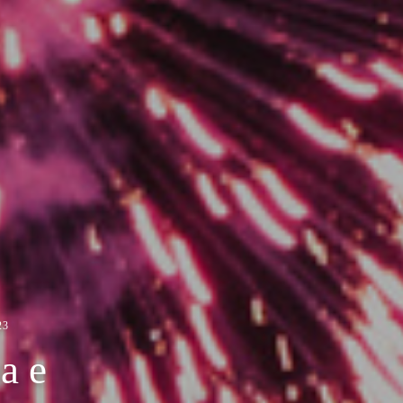
23
a e