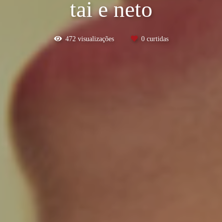
tai e neto
472
visualizações
0
curtidas