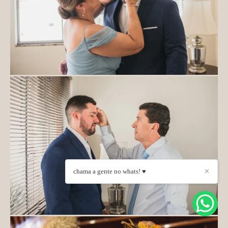
chama a gente no whats! ♥
✕