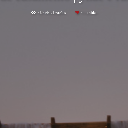
469
visualizações
0
curtidas