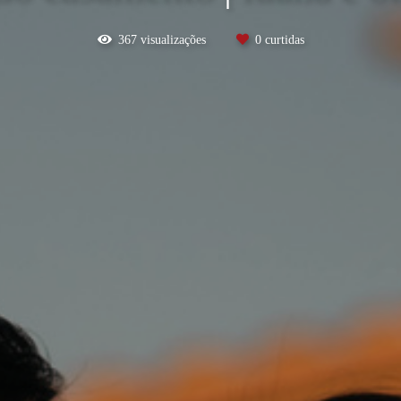
367
visualizações
0
curtidas