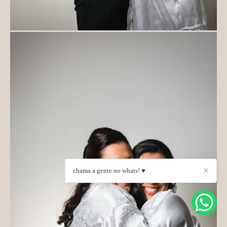
chama a gente no whats! ♥
✕