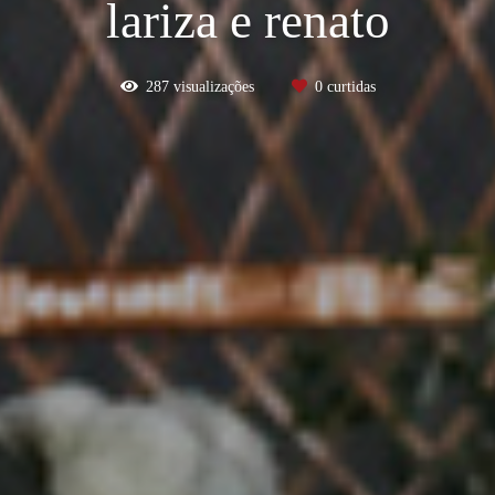
lariza e renato
287
visualizações
0
curtidas