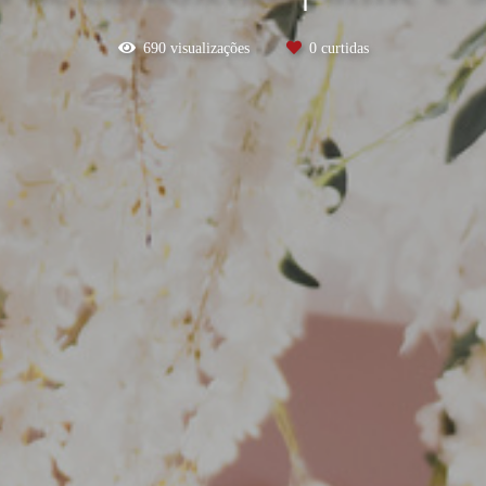
690
visualizações
0
curtidas