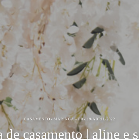
CASAMENTO
MARINGÁ - PR
19/ABRIL/2022
a de casamento | aline e 