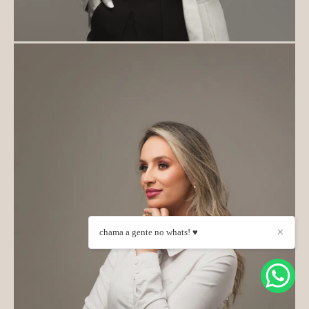
chama a gente no whats! ♥
✕