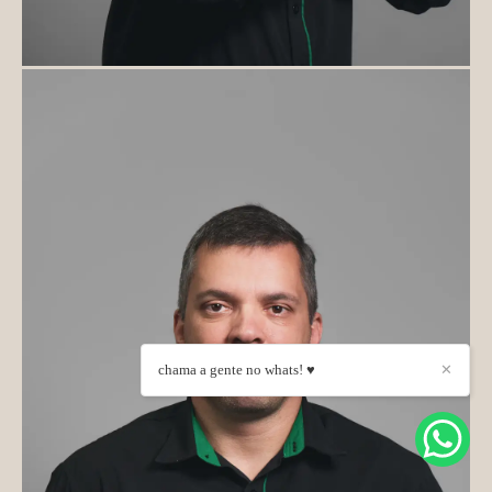
chama a gente no whats! ♥
✕