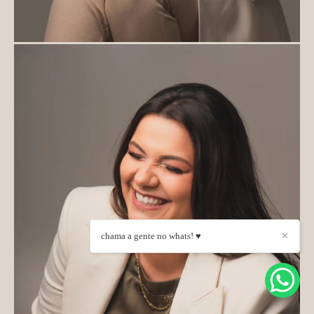
chama a gente no whats! ♥
✕