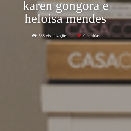
karen gongora e
heloisa mendes
538
visualizações
0
curtidas