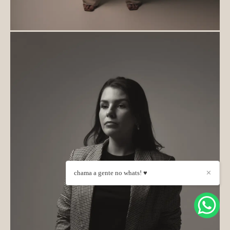
chama a gente no whats! ♥
✕