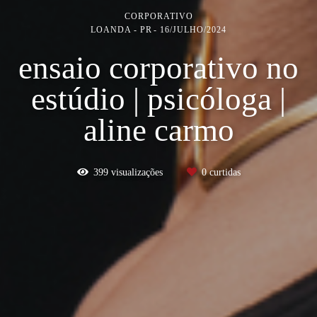
CORPORATIVO
LOANDA - PR
16/JULHO/2024
ensaio corporativo no
estúdio | psicóloga |
aline carmo
399
visualizações
0
curtidas