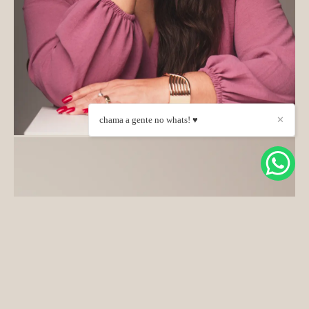
chama a gente no whats! ♥
✕