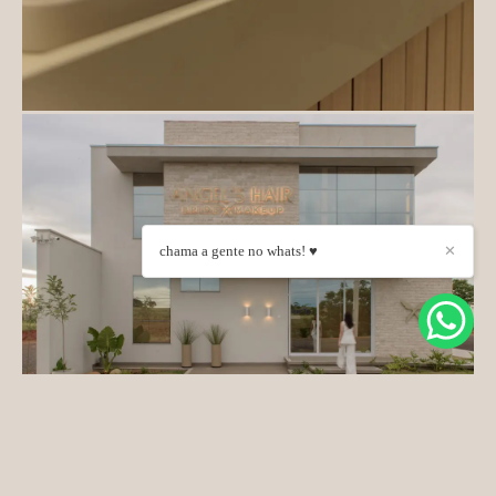
chama a gente no whats! ♥
✕