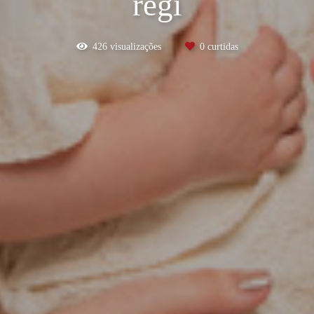
regi
426
visualizações
0
curtidas