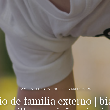
FAMÍLIA
LOANDA - PR
13/FEVEREIRO/2025
io de família externo | bi