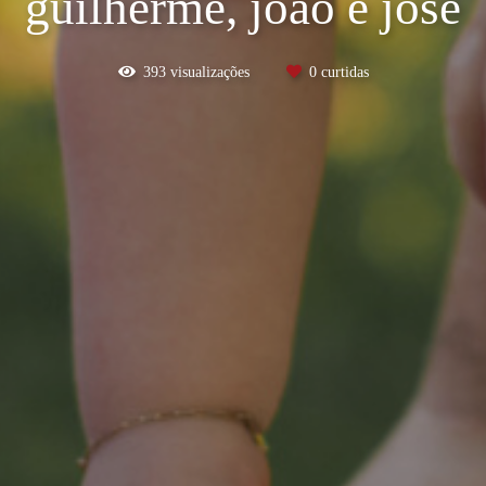
guilherme, joão e josé
393
visualizações
0
curtidas