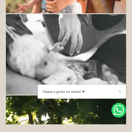
chama a gente no whats! ♥
✕