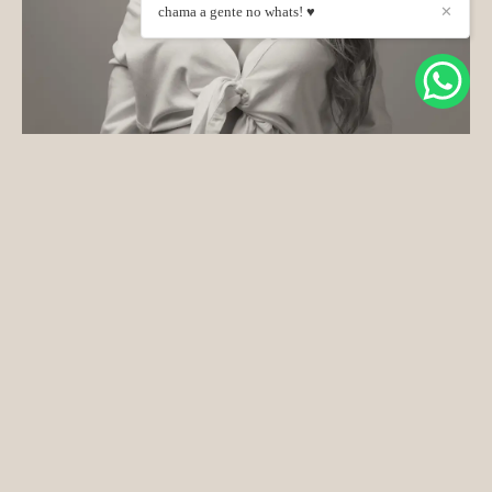
chama a gente no whats! ♥
✕