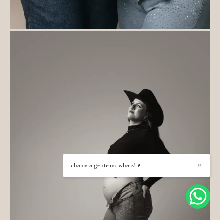
chama a gente no whats! ♥
✕