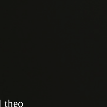
| theo