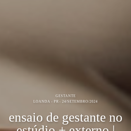
GESTANTE
LOANDA - PR
24/SETEMBRO/2024
ensaio de gestante no
estúdio + externo |