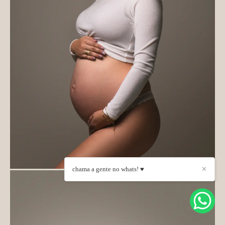
chama a gente no whats! ♥
✕