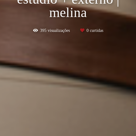
melina
395
visualizações
0
curtidas