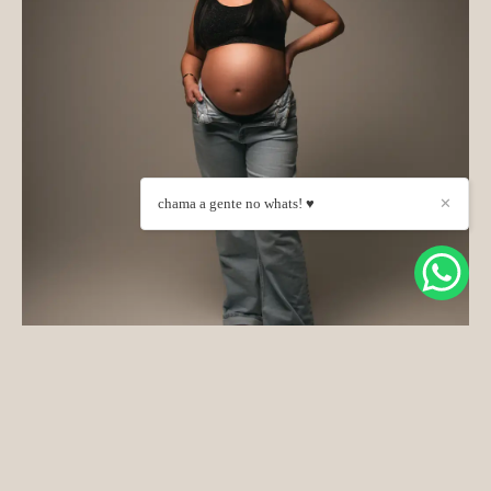
chama a gente no whats! ♥
✕