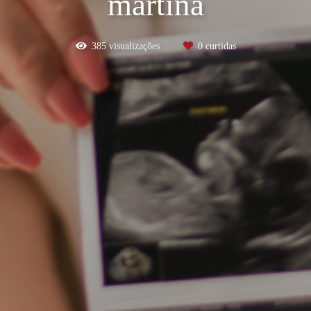
martina
385
visualizações
0
curtidas