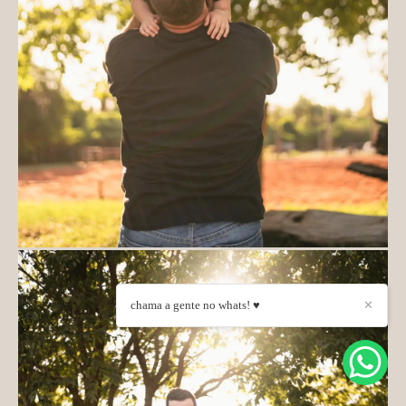
chama a gente no whats! ♥
✕