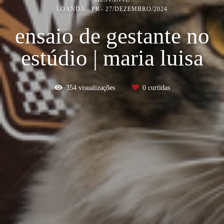
LOANDA - PR
27/DEZEMBRO/2024
ensaio de gestante no
estúdio | maria luisa
354
visualizações
0
curtidas