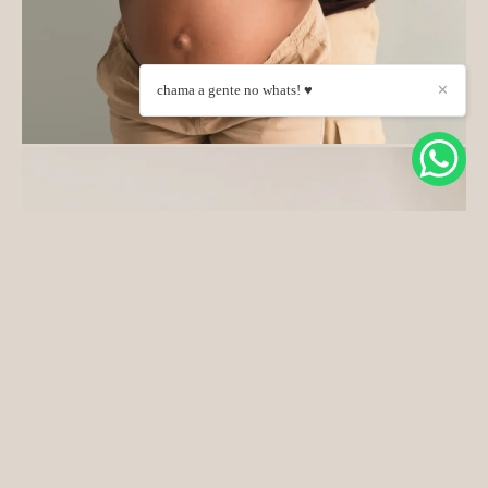
chama a gente no whats! ♥
✕