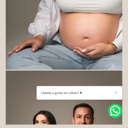
chama a gente no whats! ♥
✕