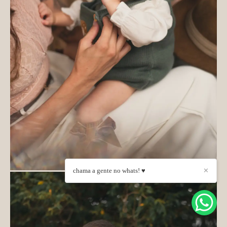
chama a gente no whats! ♥
✕