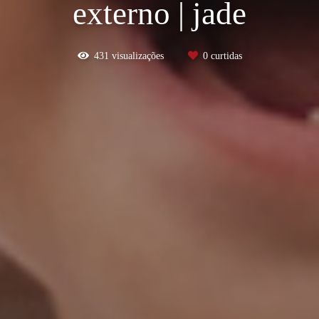
externo | jade
431
visualizações
0
curtidas