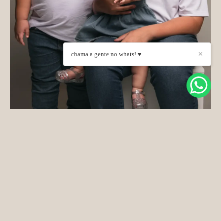
chama a gente no whats! ♥
✕