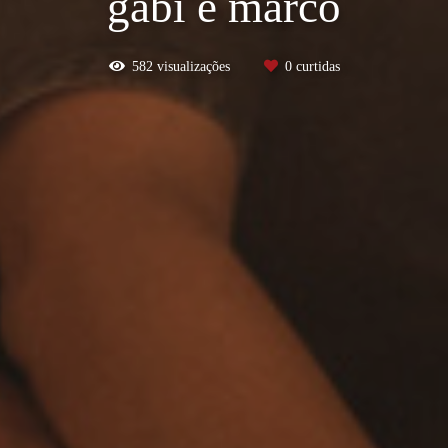
gabi e marco
582
visualizações
0
curtidas