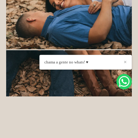
chama a gente no whats! ♥
✕