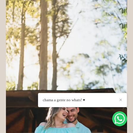
chama a gente no whats! ♥
✕