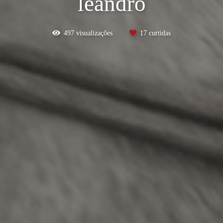
leandro
497
visualizações
17
curtidas