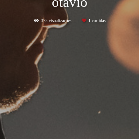
otávio
375
visualizações
1
curtidas