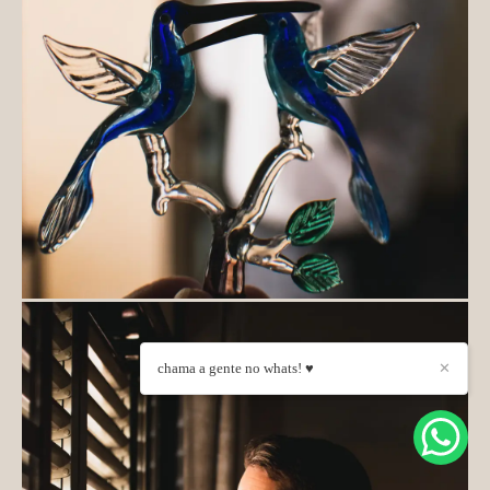
chama a gente no whats! ♥
✕