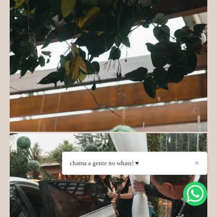
chama a gente no whats! ♥
✕