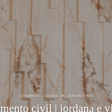
CASAMENTO
LOANDA - PR
28/MARÇO/2024
mento civil | jordana e v