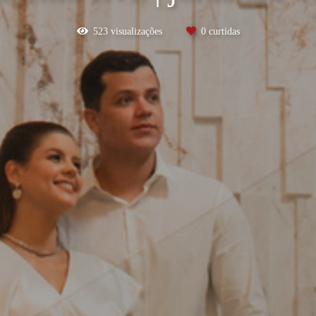
523
visualizações
0
curtidas