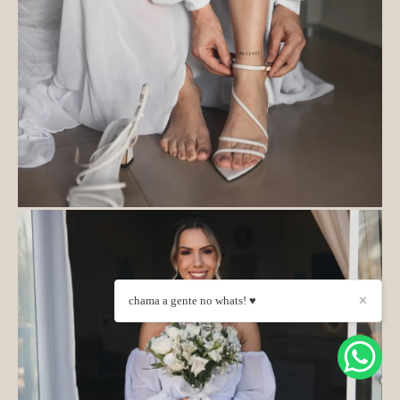
chama a gente no whats! ♥
✕