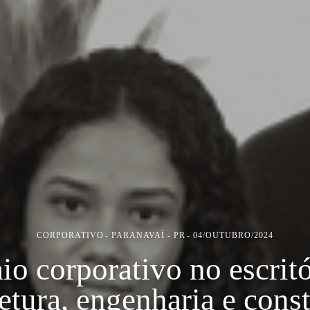
CORPORATIVO
PARANAVAÍ - PR
04/OUTUBRO/2024
io corporativo no escritó
etura, engenharia e cons