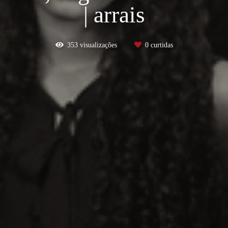
| arrais
353
visualizações
0
curtidas