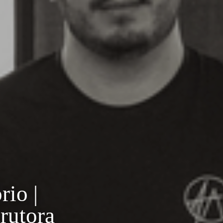
rio |
trutora