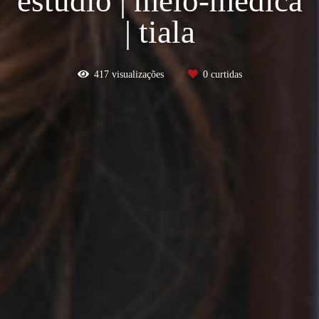
estúdio | meio-médica
| tiala
417
visualizações
0
curtidas