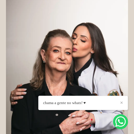
chama a gente no whats! ♥
✕