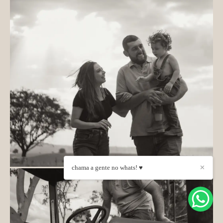
chama a gente no whats! ♥
✕