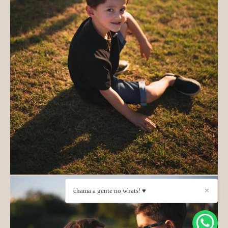
chama a gente no whats! ♥
✕