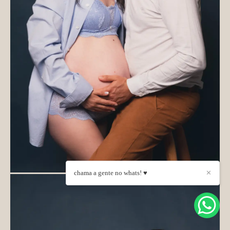
chama a gente no whats! ♥
✕