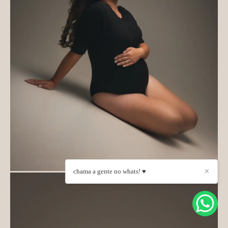
chama a gente no whats! ♥
✕